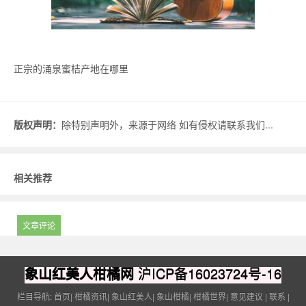
正宗的涌泉蜜桔产地在哪里
版权声明：
除特别声明外，来源于网络 如有侵权请联系我们...
相关推荐
文章评论
象山红美人柑橘网
沪ICP备16023724号-16
栏目导航:
首页
|
柑橘资讯
|
象山红美人
|
象山柑橘
|
柑橘世界
|
意见建议
|
联系
|