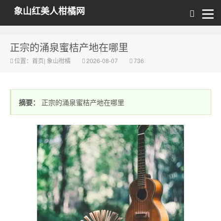
象山红美人柑橘网
正宗的涌泉蜜桔产地在哪里
位置：
首页
|
象山柑橘
2026-08-07
736
摘要：
正宗的涌泉蜜桔产地在哪里